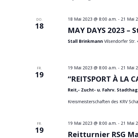
o
n
18 Mai 2023 @ 8:00 a.m.
-
21 Mai 2
DO.
18
MAY DAYS 2023 – S
Stall Brinkmann
Vilsendorfer Str.
19 Mai 2023 @ 8:00 a.m.
-
21 Mai 2
FR.
19
“REITSPORT À LA C
Reit,- Zucht- u. Fahrv. Stadtha
Kreismeisterschaften des KRV Sc
19 Mai 2023 @ 8:00 a.m.
-
21 Mai 2
FR.
19
Reitturnier RSG Mar