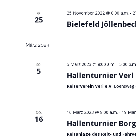
s
t
25 November 2022 @ 8:00 a.m.
-
2
FR.
25
Bielefeld Jöllenbec
a
l
März 2023
t
u
5 März 2023 @ 8:00 a.m.
-
5:00 p.m
SO.
5
n
Hallenturnier Verl
g
Reiterverein Verl e.V.
Loensweg 6
e
n
16 März 2023 @ 8:00 a.m.
-
19 Mär
DO.
S
16
Hallenturnier Bor
u
Reitanlage des Reit- und Fahrv