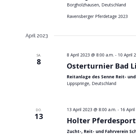
c
Borgholzhausen, Deutschland
h
Ravensberger Pferdetage 2023
e
April 2023
u
n
8 April 2023 @ 8:00 a.m.
-
10 April 
SA.
8
d
Osterturnier Bad L
A
Reitanlage des Senne Reit- und
n
Lippspringe, Deutschland
s
i
13 April 2023 @ 8:00 a.m.
-
16 Apri
DO.
13
c
Holter Pferdesport
h
Zucht-, Reit- und Fahrverein Sc