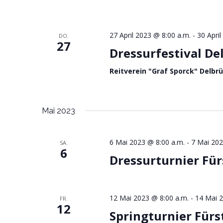
t
e
27 April 2023 @ 8:00 a.m.
-
30 Apri
DO.
27
n
Dressurfestival De
,
Reitverein "Graf Sporck" Delbrü
N
a
Mai 2023
v
i
6 Mai 2023 @ 8:00 a.m.
-
7 Mai 202
SA.
6
Dressurturnier Fü
g
a
t
12 Mai 2023 @ 8:00 a.m.
-
14 Mai 2
FR.
12
Springturnier Für
i