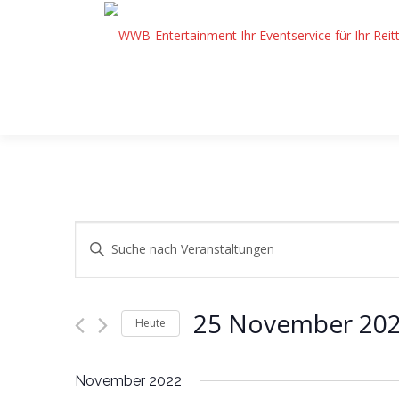
Zum
Inhalt
springen
V
Bitte
Schlüsselwort
e
eingeben.
r
Suche
25 November 20
nach
Heute
a
Veranstaltungen
Datum
n
Schlüsselwort.
wählen.
November 2022