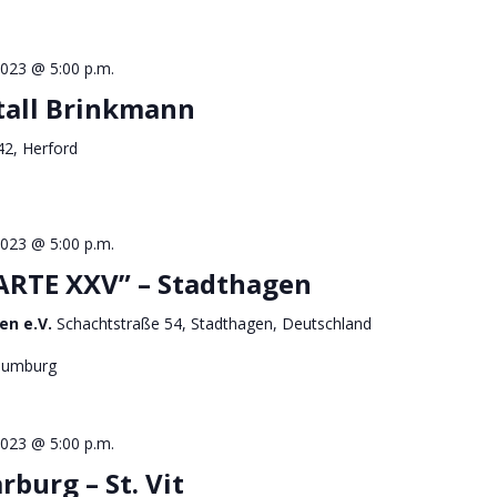
023 @ 5:00 p.m.
tall Brinkmann
 42, Herford
023 @ 5:00 p.m.
ARTE XXV” – Stadthagen
gen e.V.
Schachtstraße 54, Stadthagen, Deutschland
haumburg
023 @ 5:00 p.m.
burg – St. Vit