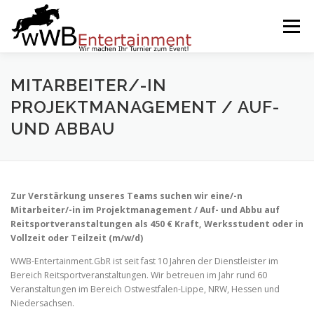
Zum
Inhalt
Menü
springen
START
SERVICES
EVENTS BY WWB
MITARBEITER/-IN
PROJEKTMANAGEMENT / AUF-
UND ABBAU
UNSERE PARTNER
IMPRESSUM
KARRIERE
Zur Verstärkung unseres Teams suchen wir eine/-n
Mitarbeiter/-in im Projektmanagement / Auf- und Abbu auf
Reitsportveranstaltungen als 450 € Kraft, Werksstudent oder in
Vollzeit oder Teilzeit (m/w/d)
WWB-Entertainment.GbR ist seit fast 10 Jahren der Dienstleister im
Bereich Reitsportveranstaltungen. Wir betreuen im Jahr rund 60
Veranstaltungen im Bereich Ostwestfalen-Lippe, NRW, Hessen und
Niedersachsen.