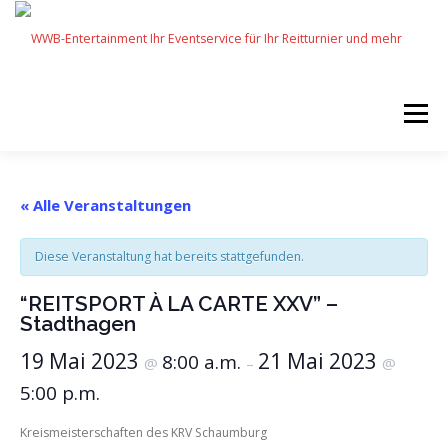
Zum
Inhalt
springen
Menü
START
SERVICES
EVENTS BY WWB
« Alle Veranstaltungen
Diese Veranstaltung hat bereits stattgefunden.
UNSERE PARTNER
IMPRESSUM
KARRIERE
“REITSPORT À LA CARTE XXV” –
Stadthagen
19 Mai 2023
21 Mai 2023
8:00 a.m.
@
–
@
5:00 p.m.
Kreismeisterschaften des KRV Schaumburg