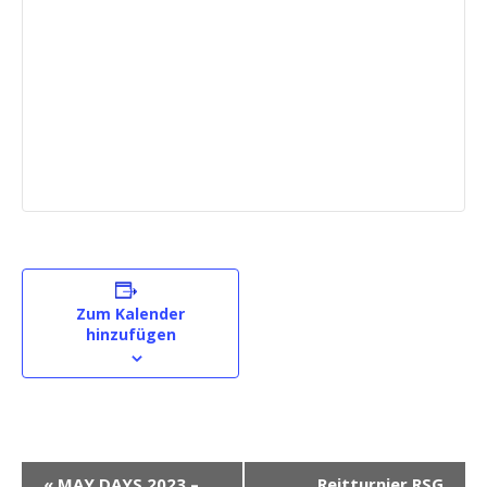
Zum Kalender
hinzufügen
V
«
MAY DAYS 2023 –
Reitturnier RSG