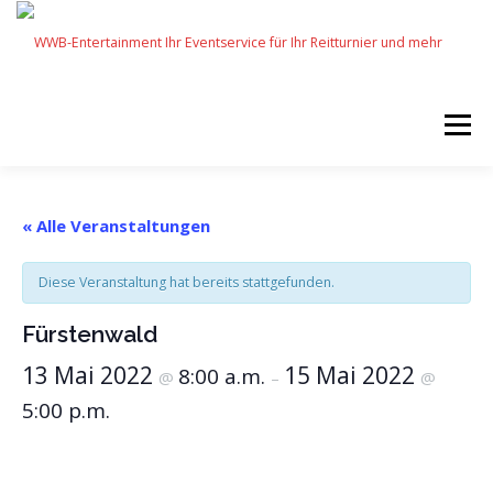
Zum
Inhalt
springen
Menü
START
SERVICES
EVENTS BY WWB
« Alle Veranstaltungen
Diese Veranstaltung hat bereits stattgefunden.
UNSERE PARTNER
IMPRESSUM
KARRIERE
Fürstenwald
13 Mai 2022
15 Mai 2022
8:00 a.m.
@
–
@
5:00 p.m.