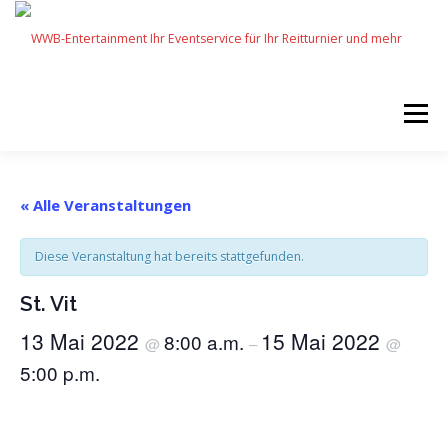
Zum
Inhalt
springen
Menü
START
SERVICES
EVENTS BY WWB
« Alle Veranstaltungen
Diese Veranstaltung hat bereits stattgefunden.
UNSERE PARTNER
IMPRESSUM
KARRIERE
St. Vit
13 Mai 2022
15 Mai 2022
8:00 a.m.
@
–
@
5:00 p.m.