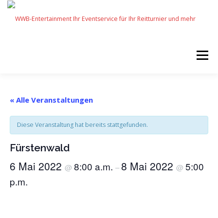
Zum
Inhalt
springen
Menü
START
SERVICES
EVENTS BY WWB
« Alle Veranstaltungen
Diese Veranstaltung hat bereits stattgefunden.
UNSERE PARTNER
IMPRESSUM
KARRIERE
Fürstenwald
6 Mai 2022
8 Mai 2022
8:00 a.m.
5:00
@
–
@
p.m.