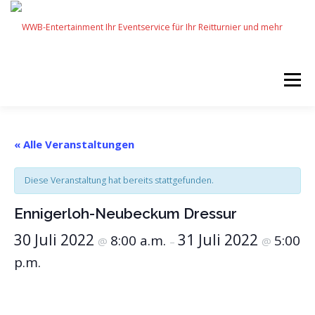
Zum
Inhalt
springen
Menü
START
SERVICES
EVENTS BY WWB
« Alle Veranstaltungen
Diese Veranstaltung hat bereits stattgefunden.
UNSERE PARTNER
IMPRESSUM
KARRIERE
Ennigerloh-Neubeckum Dressur
30 Juli 2022
31 Juli 2022
8:00 a.m.
5:00
@
–
@
p.m.