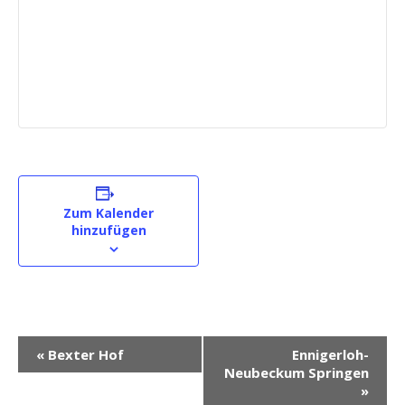
Zum Kalender
hinzufügen
V
«
Bexter Hof
Ennigerloh-
e
Neubeckum Springen
r
»
a