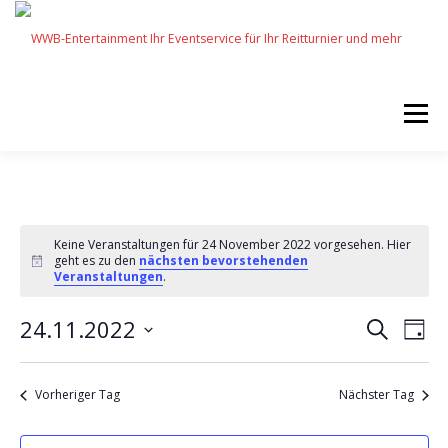
Zum
Inhalt
springen
Menü
START
SERVICES
EVENTS BY WWB
Keine Veranstaltungen für 24 November 2022 vorgesehen. Hier
geht es zu den
nächsten bevorstehenden
UNSERE PARTNER
IMPRESSUM
KARRIERE
Veranstaltungen
.
V
24.11.2022
V
Suche
Tag
e
e
Datum
r
wählen.
r
a
Vorheriger Tag
Nächster Tag
n
a
s
n
t