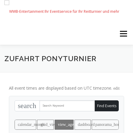
Zum
Inhalt
springen
Menü
START
SERVICES
EVENTS BY WWB
ZUFAHRT PONYTURNIER
UNSERE PARTNER
IMPRESSUM
KARRIERE
All event times are displayed based on UTC timezone.
edit
search
Find Events
calendar_month
grid_view
view_agenda
dashboard
panorama_horizontal