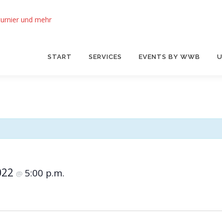
START
SERVICES
EVENTS BY WWB
U
022
5:00 p.m.
@