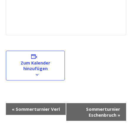
Zum Kalender
hinzufügen
V
«
Sommerturnier Verl
Sommerturnier
e
Eschenbruch
»
r
a
n