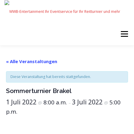
Zum
Inhalt
springen
Menü
START
SERVICES
EVENTS BY WWB
« Alle Veranstaltungen
Diese Veranstaltung hat bereits stattgefunden.
UNSERE PARTNER
IMPRESSUM
KARRIERE
Sommerturnier Brakel
1 Juli 2022
3 Juli 2022
8:00 a.m.
5:00
@
–
@
p.m.