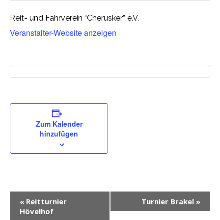
Reit- und Fahrverein “Cherusker” e.V.
Veranstalter-Website anzeigen
Zum Kalender
hinzufügen
V
«
Reitturnier
Turnier Brakel
»
e
Hövelhof
r