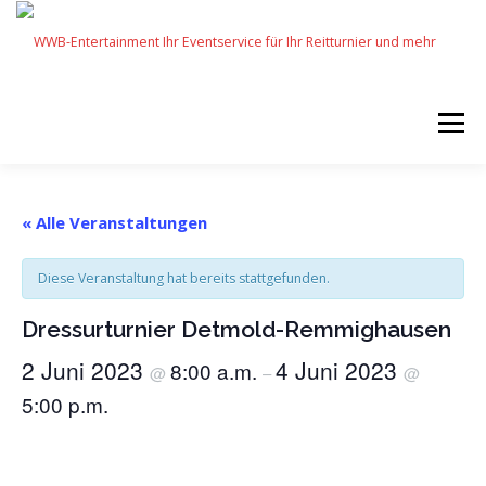
Zum
Inhalt
springen
Menü
START
SERVICES
EVENTS BY WWB
« Alle Veranstaltungen
Diese Veranstaltung hat bereits stattgefunden.
UNSERE PARTNER
IMPRESSUM
KARRIERE
Dressurturnier Detmold-Remmighausen
2 Juni 2023
4 Juni 2023
8:00 a.m.
@
–
@
5:00 p.m.