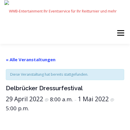
Zum
Inhalt
springen
Menü
START
SERVICES
EVENTS BY WWB
« Alle Veranstaltungen
Diese Veranstaltung hat bereits stattgefunden.
UNSERE PARTNER
IMPRESSUM
KARRIERE
Delbrücker Dressurfestival
29 April 2022
1 Mai 2022
8:00 a.m.
@
–
@
5:00 p.m.