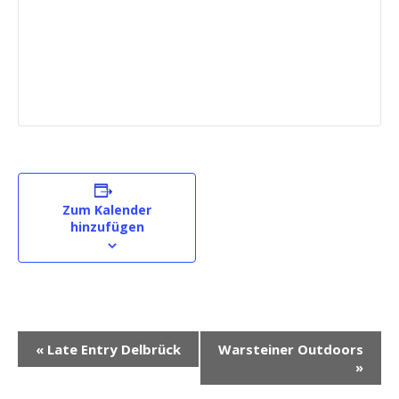
Zum Kalender
hinzufügen
V
«
Late Entry Delbrück
Warsteiner Outdoors
e
»
r
a