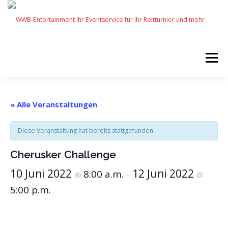
Zum
Inhalt
springen
Menü
START
SERVICES
EVENTS BY WWB
« Alle Veranstaltungen
Diese Veranstaltung hat bereits stattgefunden.
UNSERE PARTNER
IMPRESSUM
KARRIERE
Cherusker Challenge
10 Juni 2022
12 Juni 2022
8:00 a.m.
@
–
@
5:00 p.m.