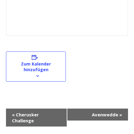
Zum Kalender
hinzufügen
V
«
Cherusker
Avenwedde
»
e
Challenge
r
a
n