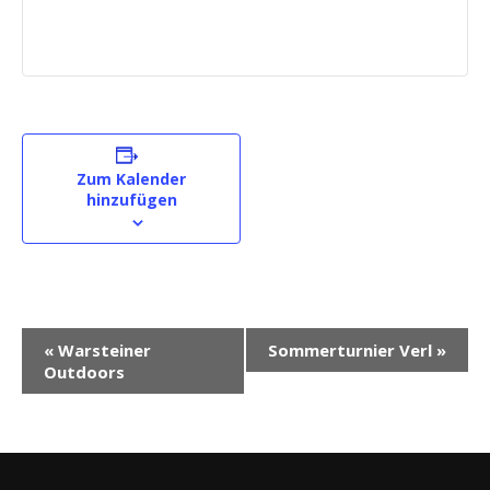
Zum Kalender
hinzufügen
V
«
Warsteiner
Sommerturnier Verl
»
e
Outdoors
r
a
n
s
t
a