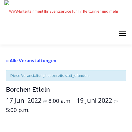
Zum
Inhalt
springen
Menü
START
SERVICES
EVENTS BY WWB
« Alle Veranstaltungen
Diese Veranstaltung hat bereits stattgefunden.
UNSERE PARTNER
IMPRESSUM
KARRIERE
Borchen Etteln
17 Juni 2022
19 Juni 2022
8:00 a.m.
@
–
@
5:00 p.m.