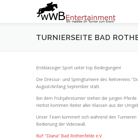
Zum
Inhalt
springen
TURNIERSEITE BAD ROTH
Erstklassiger Sport unter top Bedingungen!
Die Dressur- und Springturniere des Reitvereins “D
August/Anfang September statt.
Bei dem Frühjahrsturnier stehen die jungen Pferde 
Herbst kommen Reiter aller Klassen aus der Umge
Unser Team kümmert sich während den Turnieren 
Bedienung der Videowall.
RuF “Diana” Bad Rothenfelde e.V.