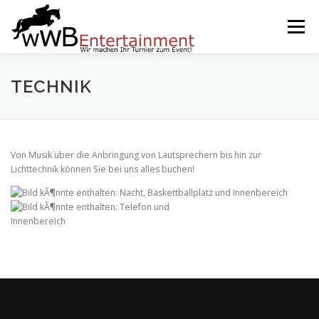
Zum
Inhalt
Menü
springen
START
SERVICES
EVENTS BY WWB
TECHNIK
UNSERE PARTNER
IMPRESSUM
KARRIERE
Von Musik über die Anbringung von Lautsprechern bis hin zur
Lichttechnik können Sie bei uns alles buchen!