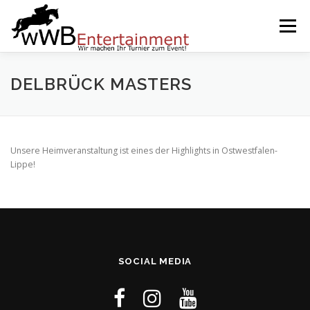
Zum
Inhalt
Menü
springen
START
SERVICES
EVENTS BY WWB
DELBRÜCK MASTERS
UNSERE PARTNER
IMPRESSUM
KARRIERE
Unsere Heimveranstaltung ist eines der Highlights in Ostwestfalen-
Lippe!
SOCIAL MEDIA