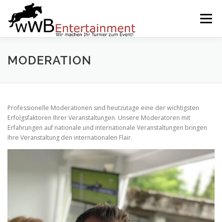
Zum
Inhalt
Menü
springen
START
SERVICES
EVENTS BY WWB
MODERATION
UNSERE PARTNER
IMPRESSUM
KARRIERE
Professionelle Moderationen sind heutzutage eine der wichtigsten
Erfolgsfaktoren Ihrer Veranstaltungen. Unsere Moderatoren mit
Erfahrungen auf nationale und internationale Veranstaltungen bringen
Ihre Veranstaltung den internationalen Flair.