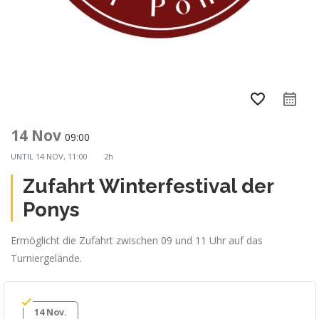
favorite_border
calendar_month
14 Nov
09:00
UNTIL
14 NOV, 11:00
2h
Zufahrt Winterfestival der
Ponys
Ermöglicht die Zufahrt zwischen 09 und 11 Uhr auf das
Turniergelände.
14 Nov.