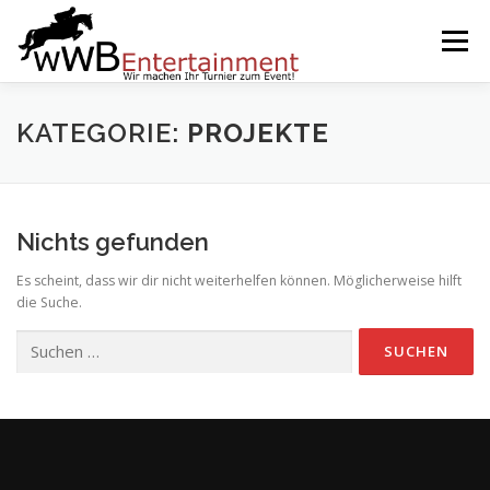
Zum
Inhalt
Menü
springen
START
SERVICES
EVENTS BY WWB
KATEGORIE:
PROJEKTE
UNSERE PARTNER
IMPRESSUM
KARRIERE
Nichts gefunden
Es scheint, dass wir dir nicht weiterhelfen können. Möglicherweise hilft
die Suche.
Suchen
nach: