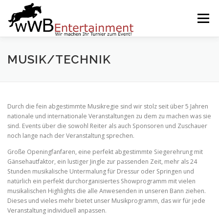
Zum
Inhalt
Menü
springen
START
SERVICES
EVENTS BY WWB
MUSIK/TECHNIK
UNSERE PARTNER
IMPRESSUM
KARRIERE
Durch die fein abgestimmte Musikregie sind wir stolz seit über 5 Jahren
nationale und internationale Veranstaltungen zu dem zu machen was sie
sind. Events über die sowohl Reiter als auch Sponsoren und Zuschauer
noch lange nach der Veranstaltung sprechen.
Große Openingfanfaren, eine perfekt abgestimmte Siegerehrung mit
Gänsehautfaktor, ein lustiger Jingle zur passenden Zeit, mehr als 24
Stunden musikalische Untermalung für Dressur oder Springen und
natürlich ein perfekt durchorganisiertes Showprogramm mit vielen
musikalischen Highlights die alle Anwesenden in unseren Bann ziehen.
Dieses und vieles mehr bietet unser Musikprogramm, das wir für jede
Veranstaltung individuell anpassen.