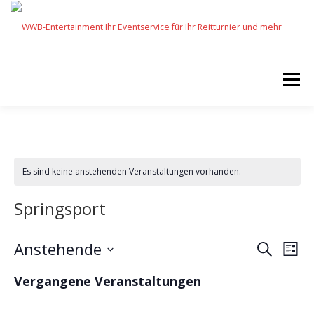
Zum
Inhalt
springen
Menü
START
SERVICES
EVENTS BY WWB
Es sind keine anstehenden Veranstaltungen vorhanden.
UNSERE PARTNER
IMPRESSUM
KARRIERE
Springsport
V
Anstehende
V
Suche
Liste
e
e
Datum
r
Vergangene Veranstaltungen
wählen.
r
a
n
a
s