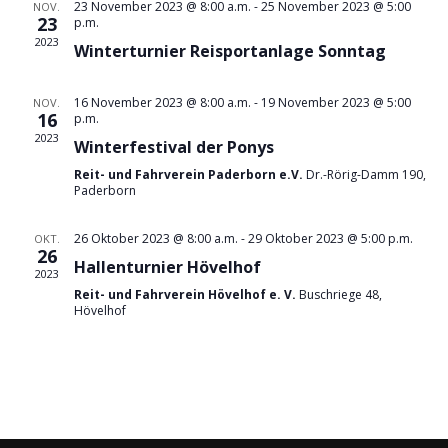
n
23 November 2023 @ 8:00 a.m.
-
25 November 2023 @ 5:00
NOV.
t
23
p.m.
s
a
2023
Winterturnier Reisportanlage Sonntag
l
t
t
a
u
16 November 2023 @ 8:00 a.m.
-
19 November 2023 @ 5:00
NOV.
l
n
16
p.m.
g
t
2023
Winterfestival der Ponys
A
u
n
Reit- und Fahrverein Paderborn e.V.
Dr.-Rörig-Damm 190,
s
n
Paderborn
i
g
c
26 Oktober 2023 @ 8:00 a.m.
-
29 Oktober 2023 @ 5:00 p.m.
e
OKT.
h
26
t
Hallenturnier Hövelhof
n
2023
e
S
Reit- und Fahrverein Hövelhof e. V.
Buschriege 48,
n
Hövelhof
u
-
N
c
a
h
v
i
e
g
u
a